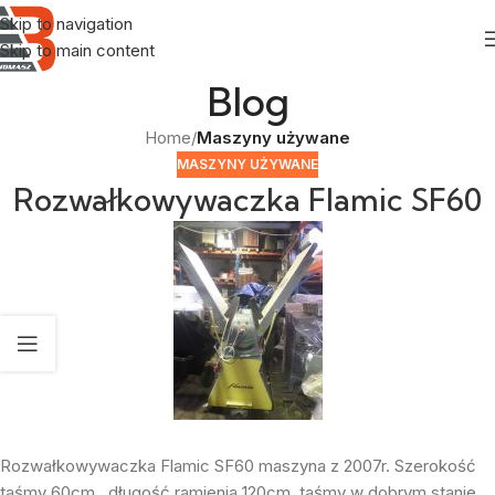
Skip to navigation
Skip to main content
Blog
Home
/
Maszyny używane
MASZYNY UŻYWANE
Rozwałkowywaczka Flamic SF60
Rozwałkowywaczka Flamic SF60 maszyna z 2007r. Szerokość
taśmy 60cm , długość ramienia 120cm, taśmy w dobrym stanie,